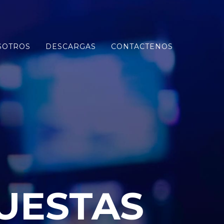
SOTROS
DESCARGAS
CONTACTENOS
UESTAS