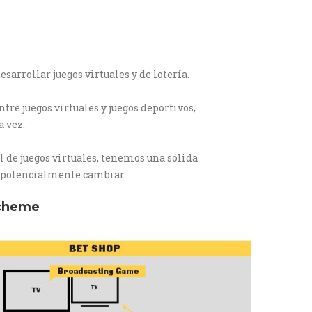
rrollar juegos virtuales y de lotería.
re juegos virtuales y juegos deportivos,
a vez.
 de juegos virtuales, tenemos una sólida
 potencialmente cambiar.
cheme