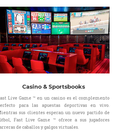
Casino & Sportsbooks
ast Live Game ™ en un casino es el complemento
erfecto para las apuestas deportivas en vivo.
ientras sus clientes esperan un nuevo partido de
útbol, Fast Live Game ™ ofrece a sus jugadores
arreras de caballos y galgos virtuales.