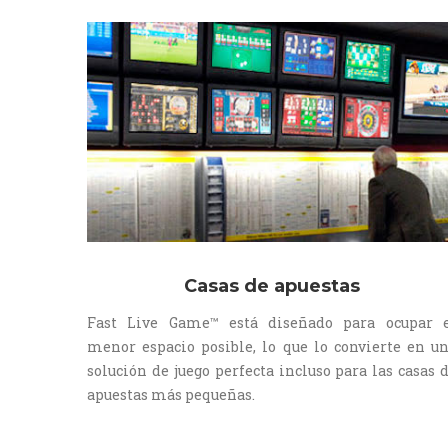
Casas de apuestas
Fast Live Game™ está diseñado para ocupar 
menor espacio posible, lo que lo convierte en u
solución de juego perfecta incluso para las casas 
apuestas más pequeñas.