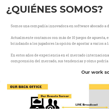
¿QUIÉNES SOMOS?
Somos una compañía innovadora en software abocado a desa
Actualmente contamos con más de 10 juegos de apuesta, ent
brindando a los jugadores la opción de apostar a varios a l
En estos años de experiencia en el mercado internacional
comprensión del mercado, sus tendencias y cómo podría
Our work s